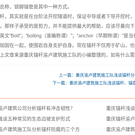
称，锁脚锚管是其中一种方式。
，其实就是在台阶法开挖隧道时，保证中导或者下导开挖时，
，那样子承受的是剪力，并不能提供最大的帮助，应该尽量向下
Bolt”；“bolting（准确称谓）”；“anchor（早期称谓
加固在一起，使围岩自身支护自身。现在锚杆不仅用于矿山，也
上文章来源重庆锚杆渝卢建筑施工队的小编整理的，如有什么需
上一篇：重庆渝卢建筑施工队浅谈锚杆分
下一篇：重庆渝卢建筑施工队浅谈锚杆、锚
渝卢建筑公司分析锚杆有冲击韧性？
重庆锚杆浅谈
浅谈五种常见的生态边坡支护形式
重庆锚杆渝卢
渝卢建筑施工队分析锚杆防腐的三个方
重庆渝卢建筑