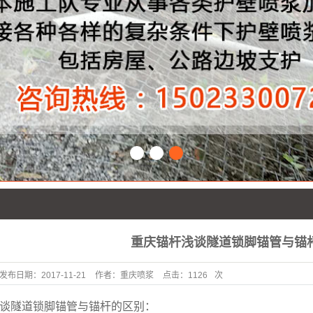
1
2
3
重庆锚杆浅谈隧道锁脚锚管与锚
发布日期：
2017-11-21
作者：
重庆喷浆
点击：
1126
次
谈隧道锁脚锚管与锚杆的区别：