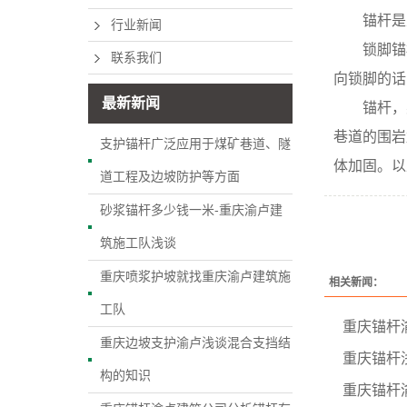
锚杆是总
行业新闻
锁脚锚杆
联系我们
向锁脚的话
最新新闻
锚杆，英文“
巷道的围岩
支护锚杆广泛应用于煤矿巷道、隧
体加固。以
道工程及边坡防护等方面
砂浆锚杆多少钱一米-重庆渝卢建
筑施工队浅谈
重庆喷浆护坡就找重庆渝卢建筑施
相关新闻：
工队
重庆锚杆
重庆边坡支护渝卢浅谈混合支挡结
重庆锚杆
构的知识
重庆锚杆