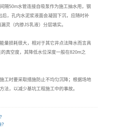
孔，间隔50m水管连接自吸泵作为施工抽水用，钢
出后，孔内水泥浆液面会凝固下沉，应随时补
堵漏灵（内掺JS乳液）分层填实。
能量损耗很大，相对于其它井点法降水而言具
的真空度，其降低水位深度一般在820m之
施工时要采取措施防止不均匀沉降；根据场地
方法，以减少基坑工程施工中的事故。
？
些？