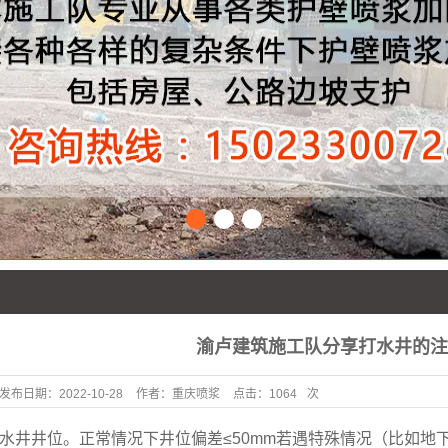
1
2
3
渝卢建筑施工队分享打水井的注
发布日期：
2022-10-28
作者：
重庆喷浆
点击：
1064
次
井位。正常情况下井位偏差≤50mm若遇特殊情况（比如地