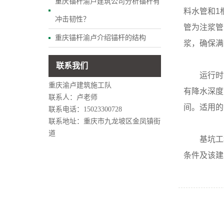
重庆锚杆渝卢建筑公司分析锚杆有
料水管和1
冲击韧性？
管为注浆管
重庆锚杆渝卢介绍锚杆的结构
浆，确保满
联系我们
运行时故
重庆渝卢建筑施工队
有降水深度
联系人：卢老师
间。适用的
联系电话：15023300728
联系地址：重庆市九龙坡区金凤镇街
道
基坑工程
条件及该建