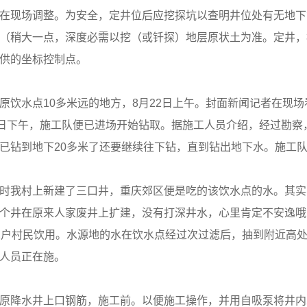
在现场调整。为安全，定井位后应挖探坑以查明井位处有无地下
（稍大一点，深度必需以挖（或钎探）地层原状土为准。定井，
供的坐标控制点。
水点10多米远的地方，8月22日上午。封面新闻记者在现场
1日下午，施工队便已进场开始钻取。据施工人员介绍，经过勘
已钻到地下20多米了还要继续往下钻，直到钻出地下水。施工
我村上新建了三口井，重庆郊区便是吃的该饮水点的水。其实
个井在原来人家废井上扩建，没有打深井水，心里肯定不安逸哦
2户村民饮用。水源地的水在饮水点经过次过滤后，抽到附近高
人员正在施。
水井上口钢筋，施工前。以便施工操作，并用自吸泵将井内水压