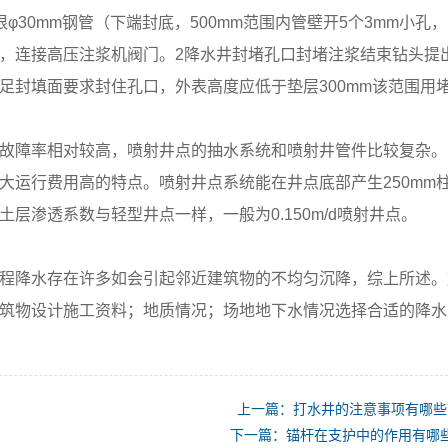
根φ30mm钢管（下端封底，500mm范围内管壁开5个3mm小
，连接高压注浆机阀门。2降水井封堵孔口封堵注浆结束钻头提
足封填面要求封住孔口，外表高度应低于垫层300mm该范围用
障率相对较高，喷射井点的抽水系统和喷射井管件比较复杂。
大运行费用高的特点。喷射井点系统能在井点底部产生250mm柱
土层渗透系数与轻型井点一样，一般为0.150m/d喷射井点。
降水存在许多如会引起邻近建筑物的不均匀沉降，综上所述。
筑物设计施工资料；地质情况；场地地下水情况选择合适的降水
上一篇：打水井的注意事项有哪些
下一篇：锚杆在支护中的作用有哪