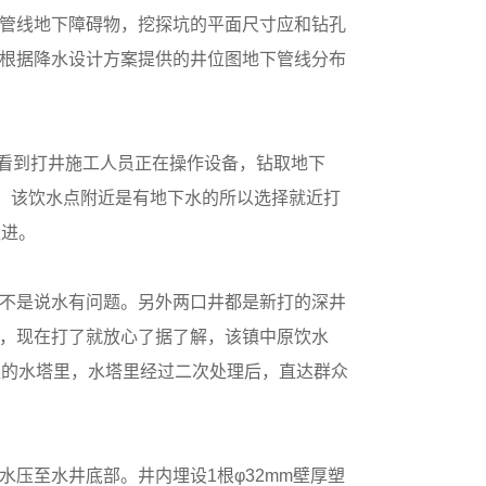
管线地下障碍物，挖探坑的平面尺寸应和钻孔
根据降水设计方案提供的井位图地下管线分布
看到打井施工人员正在操作设备，钻取地下
察，该饮水点附近是有地下水的所以选择就近打
队进。
不是说水有问题。另外两口井都是新打的深井
，现在打了就放心了据了解，该镇中原饮水
处的水塔里，水塔里经过二次处理后，直达群众
至水井底部。井内埋设1根φ32mm壁厚塑