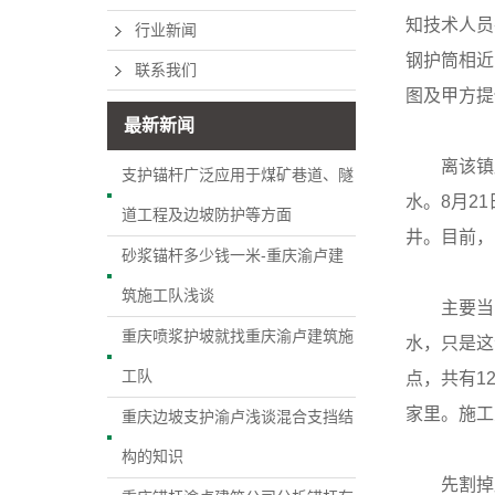
知技术人员
行业新闻
钢护筒相近
联系我们
图及甲方提
最新新闻
离该镇原饮
支护锚杆广泛应用于煤矿巷道、隧
水。8月2
道工程及边坡防护等方面
井。目前，
砂浆锚杆多少钱一米-重庆渝卢建
筑施工队浅谈
主要当时
重庆喷浆护坡就找重庆渝卢建筑施
水，只是这
工队
点，共有1
家里。施工
重庆边坡支护渝卢浅谈混合支挡结
构的知识
先割掉原降